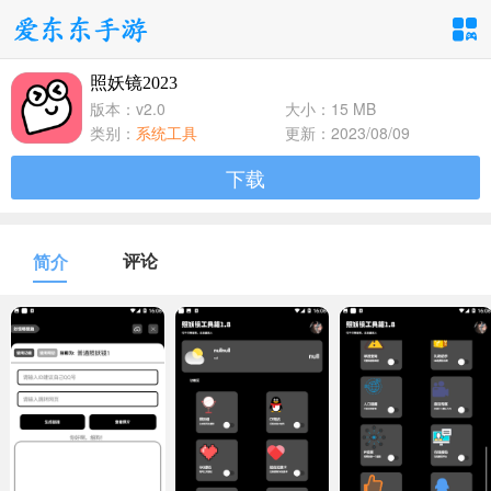
照妖镜2023
手游分类
应用分类
版本：v2.0
大小：15 MB
类别：
系统工具
更新：2023/08/09
卡牌回合
休闲益智
角色扮演
下载
1百+款手游
1百+款手游
1百+款手游
飞行射击
动作格斗
策略塔防
评论
简介
1百+款手游
1百+款手游
1百+款手游
体育竞速
冒险解谜
模拟经营
1百+款手游
1百+款手游
1百+款手游
音乐舞蹈
儿童教育
1百+款手游
1百+款手游