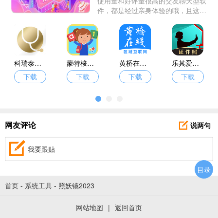
使用量和好评量很高的交友聊天型软
件，都是经过亲身体验的哦，且这些
软件里的用户来自各个地区，还都是
经过严格认证过的，不用担心被骗，
大家可以放心交友聊天，分享自己的
生活。
科瑞泰医生
蒙特梭利启蒙乐园
黄桥在线招工
乐其爱相馆
下载
下载
下载
下载
说两句
网友评论
我要跟贴
目录
首页
-
系统工具
-
照妖镜2023
网站地图
|
返回首页