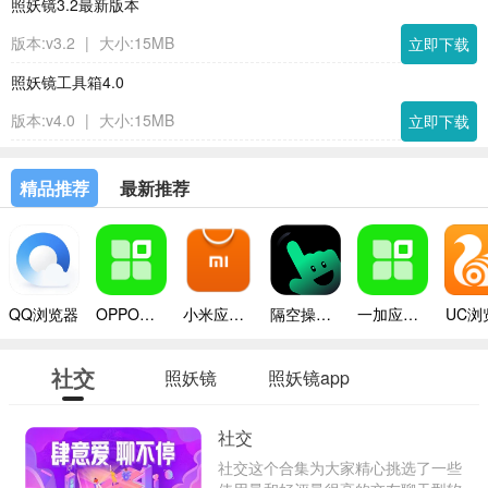
照妖镜3.2最新版本
版本:v3.2
|
大小:15MB
立即下载
照妖镜工具箱4.0
版本:v4.0
|
大小:15MB
立即下载
精品推荐
最新推荐
QQ浏览器
OPPO应用商店
小米应用商店app
隔空操作手机版
一加应用商店app
UC浏
社交
照妖镜
照妖镜app
社交
社交这个合集为大家精心挑选了一些