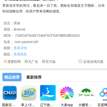
界面也非常的简洁，看起来一目了然，图标全部都是文字图标，分布
特别清晰合理，给用户带来清爽的感觉。
语言：
简体
系统：
Android
MD5： 733E32F908E75A4F9CFE8FBBE0BE5525
包名： com.psytest.qth
权限：
查看详情
隐私：
查看隐私
需要联网
无广告
官方版
反馈游戏问题
精品推荐
最新推荐
国家应急广播app
掌上12333
辽宁政务服务app
大麦app
大棚管家app