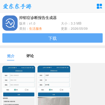
抑郁症诊断报告生成器
手游分类
应用分类
版本：v1.0
大小：3.3 MB
类别：
生活服务
更新：2026/05/09
卡牌回合
休闲益智
角色扮演
下载
1百+款手游
1百+款手游
1百+款手游
飞行射击
动作格斗
策略塔防
评论
简介
1百+款手游
1百+款手游
1百+款手游
体育竞速
冒险解谜
模拟经营
1百+款手游
1百+款手游
1百+款手游
音乐舞蹈
儿童教育
1百+款手游
1百+款手游