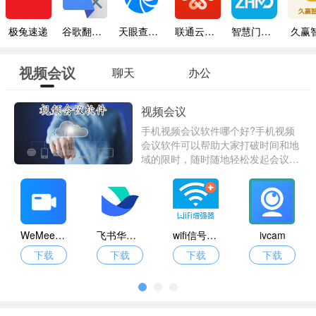
极兔速递
谷歌翻译手机版
天眼查专业版
联通云会议
智慧门店管理服务平台
久赢
视频会议
聊天
办公
视频会议
手机视频会议软件哪个好?手机视频
会议软件可以帮助大家打破时间和地
域的限时，随时随地轻松发起会议、
加入会议，多人在线互动，及时协作
沟通，有助于提高工作效率。爱东东
手游网小编在下面整理了一些专业实
用的手机视频会议软件推荐给大家~
WeMeeting会议
飞书华勤版
wifi信号增强器
ivcam
下载
下载
下载
下载