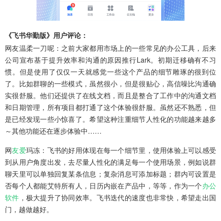
《飞书华勤版》用户评论：
网友温柔一刀呢：之前大家都用市场上的一些常见的办公工具，后来
公司宣布基于提升效率和沟通的原因推行Lark。初期迁移确有不习
惯。但是使用了仅仅一天就感觉一些这个产品的细节雕琢的很到位
了。比如群聊的一些模式，虽然很小，但是很贴心，高信噪比沟通确
实很舒服。他们还提供了在线文档，而且是整合了工作中的沟通文档
和日期管理，所有项目都打通了这个体验很舒服。虽然还不熟悉，但
是已经发现一些小惊喜了。希望这种注重细节人性化的功能越来越多
～其他功能还在逐步体验中……
网
友爱
玛冻：飞书的好用体现在每一个细节里，使用体验上可以感受
到从用户角度出发，去尽量人性化的满足每一个使用场景，例如说群
聊天里可以单独回复某条信息；复杂消息可添加标题；群内可设置是
否每个人都能艾特所有人，日历内嵌在产品中，等等，作为一个
办公
软件
，极大提升了协同效率。飞书迭代的速度也非常快，希望走出国
门，越做越好。