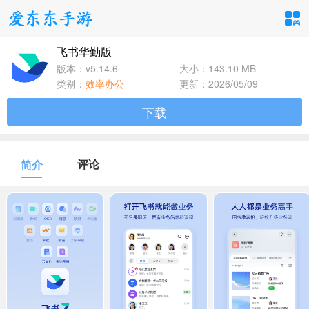
飞书华勤版
手游分类
应用分类
版本：v5.14.6
大小：143.10 MB
类别：
效率办公
更新：2026/05/09
卡牌回合
休闲益智
角色扮演
下载
1百+款手游
1百+款手游
1百+款手游
飞行射击
动作格斗
策略塔防
评论
简介
1百+款手游
1百+款手游
1百+款手游
体育竞速
冒险解谜
模拟经营
1百+款手游
1百+款手游
1百+款手游
音乐舞蹈
儿童教育
1百+款手游
1百+款手游