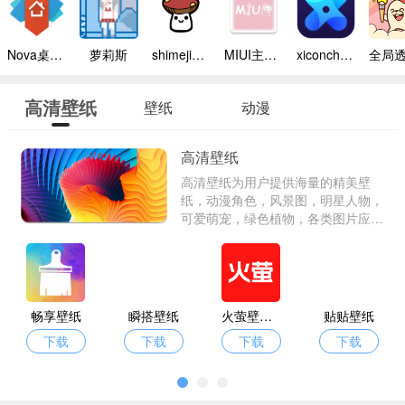
Nova桌面2024最新版
萝莉斯
shimeji桌宠中文版
MIUI主题工具最新版本
xiconchanger无广告
高清壁纸
壁纸
动漫
高清壁纸
高清壁纸为用户提供海量的精美壁
纸，动漫角色，风景图，明星人物，
可爱萌宠，绿色植物，各类图片应有
尽有，尽可能的满足用户的所有喜
好，所有壁纸均高清没有水印，免费
下载，用户可以收藏自己中意的壁
纸，锁心所欲的更换自己主题桌面，
让自己的主题桌面更加个性化，让每
畅享壁纸
瞬搭壁纸
火萤壁纸精选
贴贴壁纸
天拥有不一样的快乐好心情。
下载
下载
下载
下载