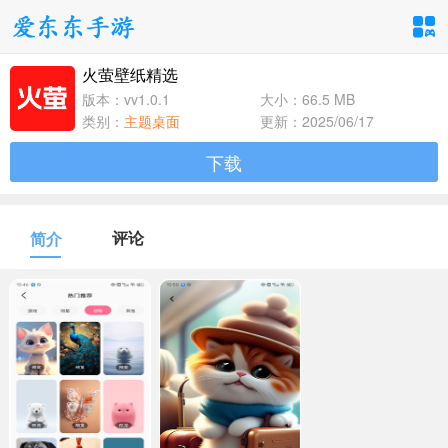
火萤壁纸精选
手游分类
应用分类
版本：vv1.0.1
大小：66.5 MB
类别：
主题桌面
更新：2025/06/17
卡牌回合
休闲益智
角色扮演
下载
1百+款手游
1百+款手游
1百+款手游
飞行射击
动作格斗
策略塔防
评论
简介
1百+款手游
1百+款手游
1百+款手游
体育竞速
冒险解谜
模拟经营
1百+款手游
1百+款手游
1百+款手游
音乐舞蹈
儿童教育
1百+款手游
1百+款手游