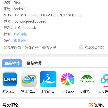
语言：
简体
系统：
Android
MD5： C5C10380572FD3B429469C97B16ECFE4
包名： com.gopeed.gopeed
开发者： GopeedLab
权限：
查看详情
隐私：
查看隐私
需要联网
无广告
官方版
反馈游戏问题
精品推荐
最新推荐
国家应急广播app
掌上12333
辽宁政务服务app
大麦app
大棚管家app
说两句
网友评论