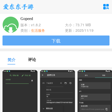
Gopeed
手游分类
应用分类
版本：v1.8.2
大小：73.71 MB
类别：
生活服务
更新：2025/11/19
卡牌回合
休闲益智
角色扮演
下载
1百+款手游
1百+款手游
1百+款手游
飞行射击
动作格斗
策略塔防
评论
简介
1百+款手游
1百+款手游
1百+款手游
体育竞速
冒险解谜
模拟经营
1百+款手游
1百+款手游
1百+款手游
音乐舞蹈
儿童教育
1百+款手游
1百+款手游