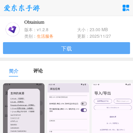
Obtainium
手游分类
应用分类
版本：v1.2.8
大小：23.00 MB
类别：
生活服务
更新：2025/11/27
卡牌回合
休闲益智
角色扮演
下载
1百+款手游
1百+款手游
1百+款手游
飞行射击
动作格斗
策略塔防
评论
简介
1百+款手游
1百+款手游
1百+款手游
体育竞速
冒险解谜
模拟经营
1百+款手游
1百+款手游
1百+款手游
音乐舞蹈
儿童教育
1百+款手游
1百+款手游