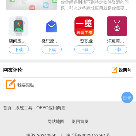
你曾经遇到找不到特定软件资源的问
题，那么这些商城应用就是你需要
的。它们会实时更新软件，并提供其
他资源。如果你喜欢这类应用，就来
下载吧！
腕间应用助手
微思应用商店
一览职业
洋葱商店手表
下载
下载
下载
下载
说两句
网友评论
我要跟贴
目录
首页
-
系统工具
-
OPPO应用商店
网站地图
|
返回首页
豫B2-20240850
|
豫ICP备2025152561号