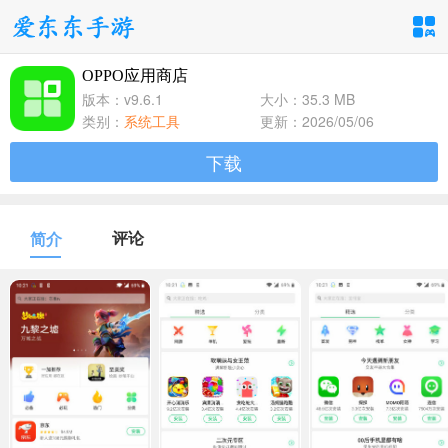
OPPO应用商店
手游分类
应用分类
版本：v9.6.1
大小：35.3 MB
类别：
系统工具
更新：2026/05/06
卡牌回合
休闲益智
角色扮演
下载
1百+款手游
1百+款手游
1百+款手游
飞行射击
动作格斗
策略塔防
评论
简介
1百+款手游
1百+款手游
1百+款手游
体育竞速
冒险解谜
模拟经营
1百+款手游
1百+款手游
1百+款手游
音乐舞蹈
儿童教育
1百+款手游
1百+款手游