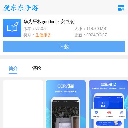
华为平板goodnotes安卓版
手游分类
应用分类
版本：v7.0.5
大小：114.60 MB
类别：
生活服务
更新：2024/06/07
卡牌回合
休闲益智
角色扮演
下载
1百+款手游
1百+款手游
1百+款手游
飞行射击
动作格斗
策略塔防
评论
简介
1百+款手游
1百+款手游
1百+款手游
体育竞速
冒险解谜
模拟经营
1百+款手游
1百+款手游
1百+款手游
音乐舞蹈
儿童教育
1百+款手游
1百+款手游