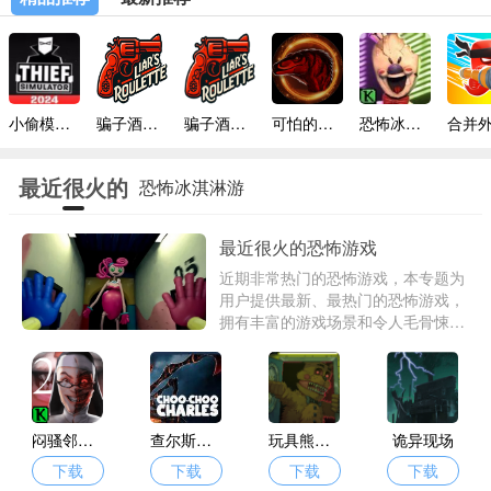
小偷模拟器2内置菜单MOD
骗子酒馆仿制版
骗子酒馆安卓版
可怕的爬行生物恐龙游戏
恐怖冰淇淋1内置MOD菜单
最近很火的
恐怖冰淇淋游
恐怖游戏
戏
最近很火的恐怖游戏
近期非常热门的恐怖游戏，本专题为
用户提供最新、最热门的恐怖游戏，
拥有丰富的游戏场景和令人毛骨悚然
的游戏氛围，带领我们展开探险之
旅，必须小心躲避危险的怪物，自由
探索，成功逃离此处。喜欢本专题的
玩家赶快下载吧！
闷骚邻居的阿2
查尔斯小火车中文版
玩具熊盒子惊魂
诡异现场
下载
下载
下载
下载