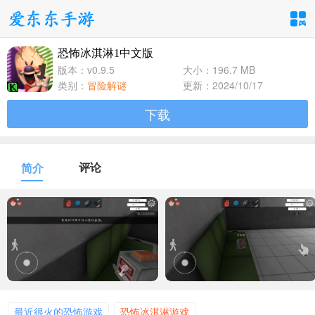
恐怖冰淇淋1中文版
手游分类
应用分类
版本：v0.9.5
大小：196.7 MB
类别：
冒险解谜
更新：2024/10/17
卡牌回合
休闲益智
角色扮演
下载
1百+款手游
1百+款手游
1百+款手游
飞行射击
动作格斗
策略塔防
评论
简介
1百+款手游
1百+款手游
1百+款手游
体育竞速
冒险解谜
模拟经营
1百+款手游
1百+款手游
1百+款手游
音乐舞蹈
儿童教育
1百+款手游
1百+款手游
最近很火的恐怖游戏
恐怖冰淇淋游戏