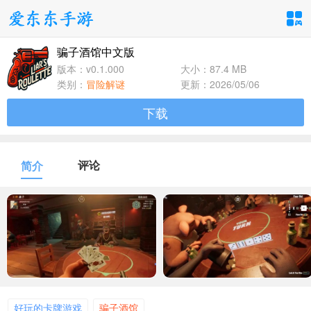
骗子酒馆中文版
手游分类
应用分类
版本：v0.1.000
大小：87.4 MB
类别：
冒险解谜
更新：2026/05/06
卡牌回合
休闲益智
角色扮演
下载
1百+款手游
1百+款手游
1百+款手游
飞行射击
动作格斗
策略塔防
评论
简介
1百+款手游
1百+款手游
1百+款手游
体育竞速
冒险解谜
模拟经营
1百+款手游
1百+款手游
1百+款手游
音乐舞蹈
儿童教育
1百+款手游
1百+款手游
好玩的卡牌游戏
骗子酒馆