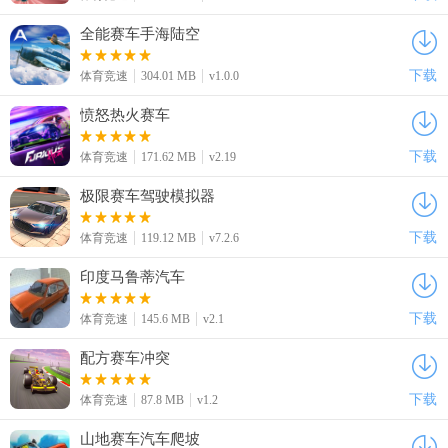
全能赛车手海陆空
下载
体育竞速
304.01 MB
v1.0.0
愤怒热火赛车
下载
体育竞速
171.62 MB
v2.19
极限赛车驾驶模拟器
下载
体育竞速
119.12 MB
v7.2.6
印度马鲁蒂汽车
下载
体育竞速
145.6 MB
v2.1
配方赛车冲突
下载
体育竞速
87.8 MB
v1.2
山地赛车汽车爬坡