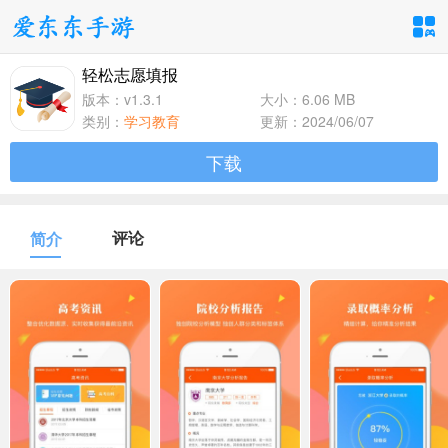
轻松志愿填报
手游分类
应用分类
版本：v1.3.1
大小：6.06 MB
类别：
学习教育
更新：2024/06/07
卡牌回合
休闲益智
角色扮演
下载
1百+款手游
1百+款手游
1百+款手游
飞行射击
动作格斗
策略塔防
评论
简介
1百+款手游
1百+款手游
1百+款手游
体育竞速
冒险解谜
模拟经营
1百+款手游
1百+款手游
1百+款手游
音乐舞蹈
儿童教育
1百+款手游
1百+款手游