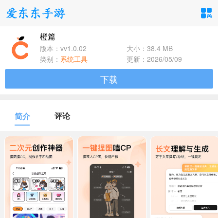
橙篇
手游分类
应用分类
版本：vv1.0.02
大小：38.4 MB
类别：
系统工具
更新：2026/05/09
卡牌回合
休闲益智
角色扮演
下载
1百+款手游
1百+款手游
1百+款手游
飞行射击
动作格斗
策略塔防
评论
简介
1百+款手游
1百+款手游
1百+款手游
体育竞速
冒险解谜
模拟经营
1百+款手游
1百+款手游
1百+款手游
音乐舞蹈
儿童教育
1百+款手游
1百+款手游