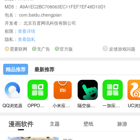
MD5： A9A1EC2BC708063EC11FEF7EF48D10D1
包名： com.baidu.chengpian
开发者： 北京百度网讯科技有限公司
权限：
查看详情
隐私：
查看隐私
需要联网
无广告
官方版
反馈游戏问题
精品推荐
最新推荐
QQ浏览器
OPPO应用商店
小米应用商店app
隔空操作手机版
一加应用商店app
UC浏
漫画软件
主题
壁纸
旅游