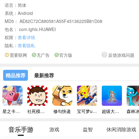
语言：
简体
系统：
Android
MD5： AE82C72C880581A55F45136225B81D08
包名： com.tghlx.HUAWEI
权限：
查看详情
隐私：
查看隐私
需要联网
无广告
官方版
反馈游戏问题
精品推荐
最新推荐
星之卡比镜之迷宫手机版
社死模拟器无广告版
修勾快递
宝可梦unite
超级大富翁
音乐手游
游戏
益智
休闲消除游戏