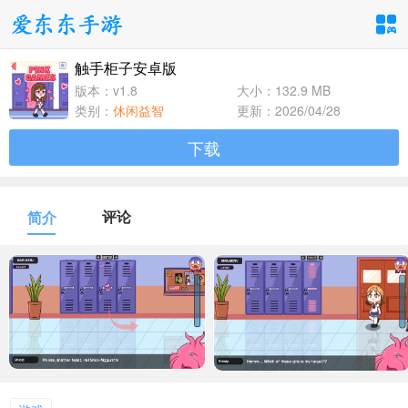
触手柜子安卓版
手游分类
应用分类
版本：v1.8
大小：132.9 MB
类别：
休闲益智
更新：2026/04/28
卡牌回合
休闲益智
角色扮演
下载
1百+款手游
1百+款手游
1百+款手游
飞行射击
动作格斗
策略塔防
评论
简介
1百+款手游
1百+款手游
1百+款手游
体育竞速
冒险解谜
模拟经营
1百+款手游
1百+款手游
1百+款手游
音乐舞蹈
儿童教育
1百+款手游
1百+款手游