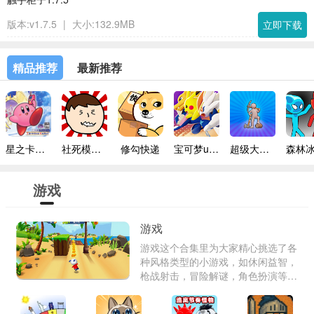
版本:v1.7.5
|
大小:132.9MB
立即下载
精品推荐
最新推荐
星之卡比镜之迷宫手机版
社死模拟器无广告版
修勾快递
宝可梦unite
超级大富翁
游戏
游戏
游戏这个合集里为大家精心挑选了各
种风格类型的小游戏，如休闲益智，
枪战射击，冒险解谜，角色扮演等
等，各种游戏资源都可以顺利快速查
找到，都是很多用户精心推荐，获得