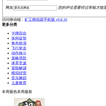
网友
您的评论需要经过审核才能
访问移动端：
矿工模拟器手机版 v0.8.10
更多分类
卡牌回合
休闲益智
角色扮演
飞行射击
动作格斗
策略塔防
体育竞速
冒险解谜
模拟经营
音乐舞蹈
儿童教育
本周最热
本周最新