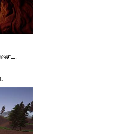
秀的矿工。
间。