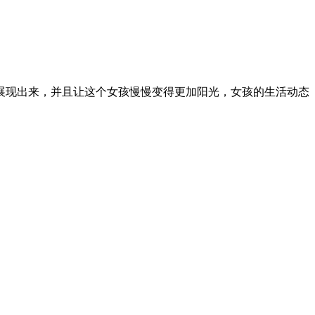
展现出来，并且让这个女孩慢慢变得更加阳光，女孩的生活动态