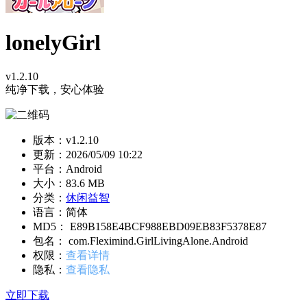
lonelyGirl
v1.2.10
纯净下载，安心体验
版本：v1.2.10
更新：
2026/05/09 10:22
平台：Android
大小：83.6 MB
分类：
休闲益智
语言：简体
MD5： E89B158E4BCF988EBD09EB83F5378E87
包名： com.Fleximind.GirlLivingAlone.Android
权限：
查看详情
隐私：
查看隐私
立即下载