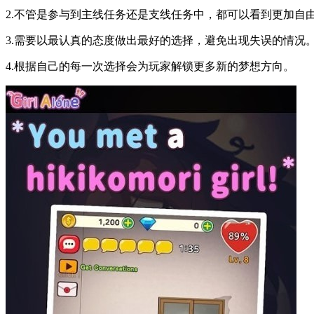
2.不管是参与到主线任务还是支线任务中，都可以看到更加自
3.需要以最认真的态度做出最好的选择，避免出现失误的情况
4.根据自己的每一次选择会为玩家解锁更多新的梦想方向。