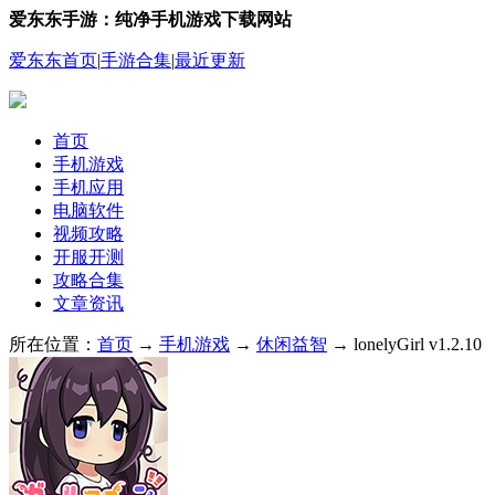
爱东东手游：纯净手机游戏下载网站
爱东东首页
|
手游合集
|
最近更新
首页
手机游戏
手机应用
电脑软件
视频攻略
开服开测
攻略合集
文章资讯
所在位置：
首页
→
手机游戏
→
休闲益智
→ lonelyGirl v1.2.10