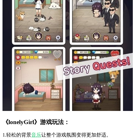
《lonelyGirl》游戏玩法：
1.轻松的背景
音乐
让整个游戏氛围变得更加舒适。