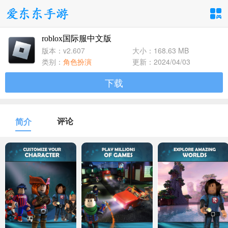
roblox国际服中文版
手游分类
应用分类
版本：v2.607
大小：168.63 MB
类别：
角色扮演
更新：2024/04/03
卡牌回合
休闲益智
角色扮演
下载
1百+款手游
1百+款手游
1百+款手游
飞行射击
动作格斗
策略塔防
评论
简介
1百+款手游
1百+款手游
1百+款手游
体育竞速
冒险解谜
模拟经营
1百+款手游
1百+款手游
1百+款手游
音乐舞蹈
儿童教育
1百+款手游
1百+款手游