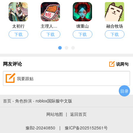
玩的手机音乐游戏呢？为了解决大家
心头之惑，爱东东手游这边特意带来
了一批音乐游戏供君从中挑选。
太初行
主理人大战食客
缠重山
融合牧场
下载
下载
下载
下载
说两句
网友评论
我要跟贴
目录
首页
-
角色扮演
-
roblox国际服中文版
网站地图
|
返回首页
豫B2-20240850
|
豫ICP备2025152561号