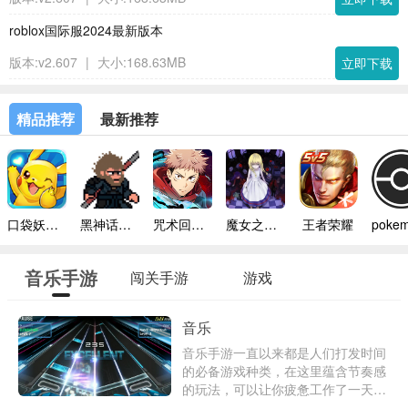
roblox国际服2024最新版本
版本:v2.607
|
大小:168.63MB
立即下载
精品推荐
最新推荐
口袋妖怪模拟器手机版
黑神话悟空像素版内置菜单
咒术回战幻影巡游台服
魔女之家手机版
王者荣耀
音乐手游
闯关手游
游戏
音乐
音乐手游一直以来都是人们打发时间
的必备游戏种类，在这里蕴含节奏感
的玩法，可以让你疲惫工作了一天的
身心得到极好的放松，那么有哪些好