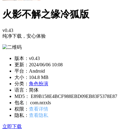
火影不解之缘冷狐版
v0.43
纯净下载，安心体验
版本：v0.43
更新：
2024/06/06 10:08
平台：Android
大小：104.8 MB
分类：
角色扮演
语言：简体
MD5： E89B158E4BCF988EBD09EB83F5378E87
包名： com.nrzxls
权限：
查看详情
隐私：
查看隐私
立即下载