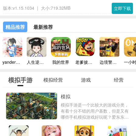
版本:v1.15.1034
|
大小:719.32MB
立即下载
精品推荐
最新推荐
yandere simulator手机版
人生逆袭路免广告
我的世界
老爹披萨店手机版
边境警察官中文版
模拟手游
模拟经营
游戏
经营
模拟
模拟手游是一个比较大的游戏分类，
有着十分不错的用户基数，但是又有
哪些手机模拟游戏好玩呢？爱东东手
游为大家带了真正好玩的经典模拟游
戏大全供你体验。