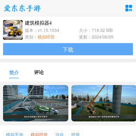
建筑模拟器4
手游分类
应用分类
版本：v1.15.1034
大小：719.32 MB
类别：
模拟经营
更新：2024/06/05
卡牌回合
休闲益智
角色扮演
下载
1百+款手游
1百+款手游
1百+款手游
飞行射击
动作格斗
策略塔防
评论
简介
1百+款手游
1百+款手游
1百+款手游
体育竞速
冒险解谜
模拟经营
1百+款手游
1百+款手游
1百+款手游
音乐舞蹈
儿童教育
1百+款手游
1百+款手游
模拟手游
模拟经营
游戏
经营