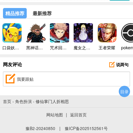
精品推荐
最新推荐
口袋妖怪模拟器手机版
黑神话悟空像素版内置菜单
咒术回战幻影巡游台服
魔女之家手机版
王者荣耀
说两句
网友评论
我要跟贴
目录
首页
-
角色扮演
-
修仙掌门人折相思
网站地图
|
返回首页
豫B2-20240850
|
豫ICP备2025152561号