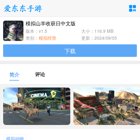
模拟山羊收获日中文版
手游分类
应用分类
版本：v1.5
大小：116.9 MB
类别：
模拟经营
更新：2024/09/05
卡牌回合
休闲益智
角色扮演
下载
1百+款手游
1百+款手游
1百+款手游
飞行射击
动作格斗
策略塔防
评论
简介
1百+款手游
1百+款手游
1百+款手游
体育竞速
冒险解谜
模拟经营
1百+款手游
1百+款手游
1百+款手游
音乐舞蹈
儿童教育
1百+款手游
1百+款手游
模拟动物