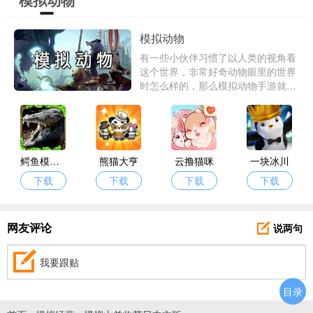
模拟动物
有一些小伙伴习惯了以人类的视角看
这个世界，非常好奇动物眼里的世界
时怎么样的，那么模拟动物手游就应
运而生了，那么市面上有哪些好玩的
手机模拟动物游戏呢？别慌爱东东手
游这里就有单机模拟动物手游，安卓
模拟动物游戏让你换个视角活一次。
鳄鱼模拟器中文版
熊猫大亨
云撸猫咪
一块冰川
下载
下载
下载
下载
说两句
网友评论
我要跟贴
目录