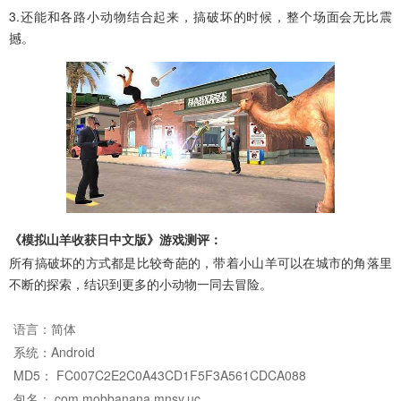
3.还能和各路小动物结合起来，搞破坏的时候，整个场面会无比震
撼。
《模拟山羊收获日中文版》游戏测评：
所有搞破坏的方式都是比较奇葩的，带着小山羊可以在城市的角落里
不断的探索，结识到更多的小动物一同去冒险。
语言：
简体
系统：
Android
MD5： FC007C2E2C0A43CD1F5F3A561CDCA088
包名： com.mobbanana.mnsy.uc