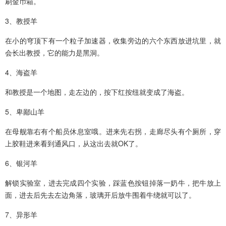
刷金币箱。
3、教授羊
在小的穹顶下有一个粒子加速器，收集旁边的六个东西放进坑里，就
会长出教授，它的能力是黑洞。
4、海盗羊
和教授是一个地图，走左边的，按下红按纽就变成了海盗。
5、卑鄙山羊
在母舰靠右有个船员休息室哦。进来先右拐，走廊尽头有个厕所，穿
上胶鞋进来看到通风口，从这出去就OK了。
6、银河羊
解锁实验室，进去完成四个实验，踩蓝色按钮掉落一奶牛，把牛放上
面，进去后先去左边角落，玻璃开后放牛围着牛绕就可以了。
7、异形羊