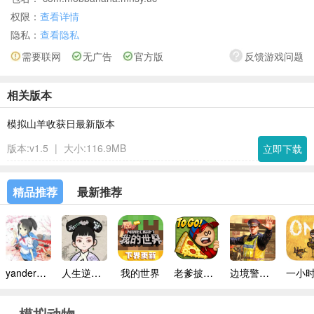
权限：
查看详情
隐私：
查看隐私
需要联网
无广告
官方版
反馈游戏问题
相关版本
模拟山羊收获日最新版本
版本:v1.5
|
大小:116.9MB
立即下载
精品推荐
最新推荐
yandere simulator手机版
人生逆袭路免广告
我的世界
老爹披萨店手机版
边境警察官中文版
模拟动物