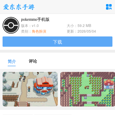
pokemmo手机版
手游分类
应用分类
版本：v1.0
大小：59.2 MB
类别：
角色扮演
更新：2026/05/04
卡牌回合
休闲益智
角色扮演
下载
1百+款手游
1百+款手游
1百+款手游
飞行射击
动作格斗
策略塔防
评论
简介
1百+款手游
1百+款手游
1百+款手游
体育竞速
冒险解谜
模拟经营
1百+款手游
1百+款手游
1百+款手游
音乐舞蹈
儿童教育
1百+款手游
1百+款手游