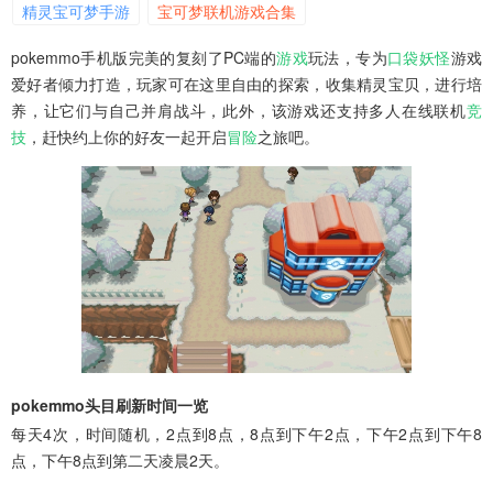
精灵宝可梦手游
宝可梦联机游戏合集
pokemmo手机版完美的复刻了PC端的
游戏
玩法，专为
口袋妖怪
游戏
爱好者倾力打造，玩家可在这里自由的探索，收集精灵宝贝，进行培
养，让它们与自己并肩战斗，此外，该游戏还支持多人在线联机
竞
技
，赶快约上你的好友一起开启
冒险
之旅吧。
pokemmo头目刷新时间一览
每天4次，时间随机，2点到8点，8点到下午2点，下午2点到下午8
点，下午8点到第二天凌晨2天。