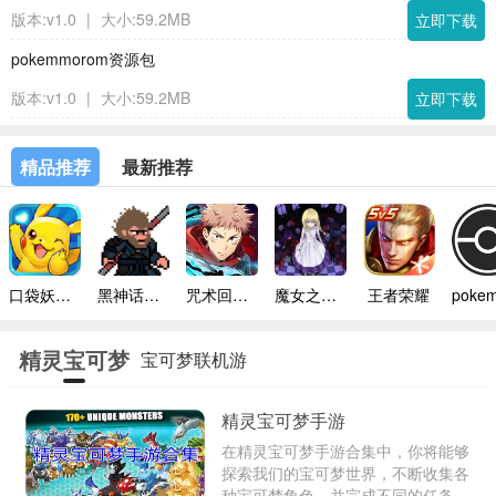
版本:v1.0
|
大小:59.2MB
立即下载
pokemmorom资源包
版本:v1.0
|
大小:59.2MB
立即下载
精品推荐
最新推荐
口袋妖怪模拟器手机版
黑神话悟空像素版内置菜单
咒术回战幻影巡游台服
魔女之家手机版
王者荣耀
精灵宝可梦
宝可梦联机游
手游
戏合集
精灵宝可梦手游
在精灵宝可梦手游合集中，你将能够
探索我们的宝可梦世界，不断收集各
种宝可梦角色，并完成不同的任务主