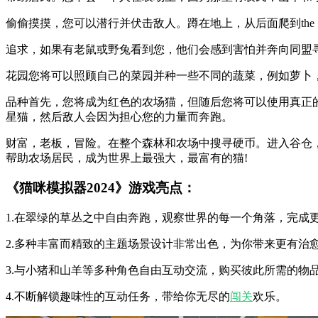
偷偷摸摸，您可以潜行并伏击敌人。蹲在地上，从后面爬到th
追求，如果有老鼠或野兔看到您，他们会感到害怕并奔向同盟
花园您将可以照顾自己的菜园并种一些不同的蔬菜，例如萝卜
品种首先，您将成为红色的农场猫，但随后您将可以使用真正的猫品
星猫，然后敌人会因为担心您的力量而奔跑。
财富，老板，冒险。在整个森林和农场中搜寻硬币。进入谷仓
帮助农场居民，成为世界上最强大，最富有的猫!
《猫咪模拟器2024》游戏亮点：
1.在翠绿的草丛之中自由奔跑，观察世界的每一个角落，完成
2.多种丰富而精致的主题场景设计非常出色，为你带来更有治
3.与小猪和山羊等多种角色自由互动交流，购买彼此所需的物
4.不断解锁趣味性的互动任务，带给你无尽的
闯关
欢乐。