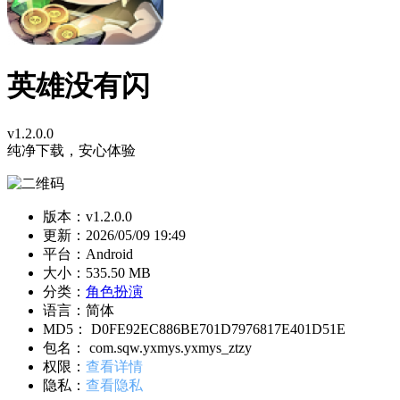
英雄没有闪
v1.2.0.0
纯净下载，安心体验
版本：v1.2.0.0
更新：
2026/05/09 19:49
平台：Android
大小：535.50 MB
分类：
角色扮演
语言：简体
MD5： D0FE92EC886BE701D7976817E401D51E
包名： com.sqw.yxmys.yxmys_ztzy
权限：
查看详情
隐私：
查看隐私