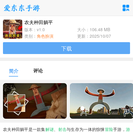
农夫种田躺平
手游分类
应用分类
版本：v1.0
大小：106.48 MB
类别：
角色扮演
更新：2025/10/07
卡牌回合
休闲益智
角色扮演
下载
1百+款手游
1百+款手游
1百+款手游
飞行射击
动作格斗
策略塔防
评论
简介
1百+款手游
1百+款手游
1百+款手游
体育竞速
冒险解谜
模拟经营
1百+款手游
1百+款手游
1百+款手游
音乐舞蹈
儿童教育
1百+款手游
1百+款手游
农夫种田躺平是一款集
解谜
、
射击
与生存为一体的惊悚
冒险
手游，
游