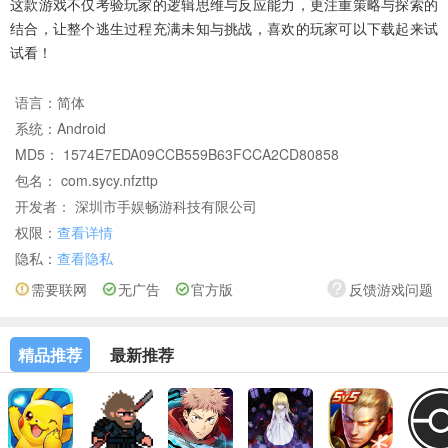
这款游戏不仅考验玩家的逻辑思维与反应能力，更注重策略与探索的
结合，让整个逃生过程充满未知与挑战，喜欢的玩家可以下载起来试
试看！
语言：
简体
系统：
Android
MD5： 1574E7EDA09CCB559B63FCCA2CD80858
包名： com.sycy.nfzttp
开发者： 深圳市手娱畅游科技有限公司
权限：
查看详情
隐私：
查看隐私
需要联网
无广告
官方版
反馈游戏问题
精品推荐
最新推荐