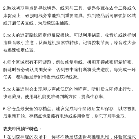
2.游戏初期重点是寻找钥匙、线索与工具。钥匙多藏在农舍二楼或仓
库货架上，破损电线旁常能找到重要道具。找到物品后可解锁新区域
或开启任务支线，为后续逃生铺路。
3.农夫的巡逻路线固定但反应极快。可以利用锅盖、收音机或铁桶制
造噪音吸引注意，从而趁机搜索或转移。记得控制节奏，噪音过大会
被迅速锁定位置。
4.每个区域都有不同谜题，例如修复电线、拼图开锁或密码箱解密。
解谜时务必确认周围安全，否则被中途打断将丢失进度。每完成一环
任务，都能触发新剧情提示或获得线索。
5.农夫靠近时会出现脚步声或低沉的咆哮声。听到后立即停止行动、
快速藏身。使用耳机能更准确判断方位，提高生存率。
6.谷仓是最安全的存档点。建议完成每个阶段后立即保存，以防被抓
后重新开始。存档点也常藏有电池或备用物资，别忘了顺手拿取。
农夫种田躺平特色：
1.在阴森神秘的农场中，你将不断磨练逻辑与推理思维，体验沉浸式