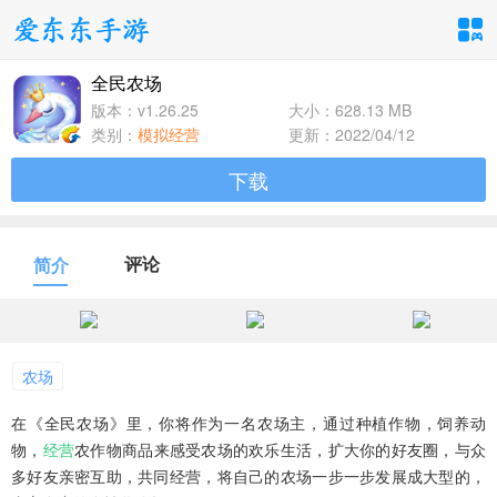
全民农场
手游分类
应用分类
版本：v1.26.25
大小：628.13 MB
类别：
模拟经营
更新：2022/04/12
卡牌回合
休闲益智
角色扮演
下载
1百+款手游
1百+款手游
1百+款手游
飞行射击
动作格斗
策略塔防
评论
简介
1百+款手游
1百+款手游
1百+款手游
体育竞速
冒险解谜
模拟经营
1百+款手游
1百+款手游
1百+款手游
农场
在《全民农场》里，你将作为一名农场主，通过种植作物，饲养动
音乐舞蹈
儿童教育
物，
经营
农作物商品来感受农场的欢乐生活，扩大你的好友圈，与众
1百+款手游
1百+款手游
多好友亲密互助，共同经营，将自己的农场一步一步发展成大型的，