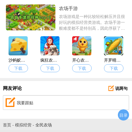
农场手游
农场游戏是一种比较轻松解压并且很
好玩的模拟经营类游戏。农场手游一
般难度都不是特别高，因此俘获了各
个年龄阶段的玩家们，根据这个农场
游戏排行榜大家可以很快找出比较优
秀好玩的农场类手游
沙蚂蚁部落
疯狂农场3美国派
开心农场2最新版
开罗晴空农场物语
下载
下载
下载
下载
说两句
网友评论
我要跟贴
目录
首页
-
模拟经营
-
全民农场