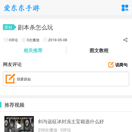
手游分类
应用分类
剧本杀怎么玩
原创
卡牌回合
休闲益智
角色扮演
0评论
0
次播放
2019-05-08
享
1百+款手游
1百+款手游
1百+款手游
相关推荐
图文教程
飞行射击
动作格斗
策略塔防
说两句
网友评论
1百+款手游
1百+款手游
1百+款手游
我要跟贴
体育竞速
冒险解谜
模拟经营
1百+款手游
1百+款手游
1百+款手游
推荐视频
音乐舞蹈
儿童教育
1百+款手游
1百+款手游
剑与远征冰封冻土宝箱选什么好
239次播放
0评论