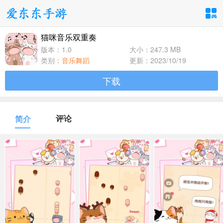
猫咪音乐双重奏
手游分类
应用分类
版本：1.0
大小：247.3 MB
类别：
音乐舞蹈
更新：2023/10/19
卡牌回合
休闲益智
角色扮演
下载
1百+款手游
1百+款手游
1百+款手游
飞行射击
动作格斗
策略塔防
评论
简介
1百+款手游
1百+款手游
1百+款手游
体育竞速
冒险解谜
模拟经营
1百+款手游
1百+款手游
1百+款手游
音乐舞蹈
儿童教育
1百+款手游
1百+款手游