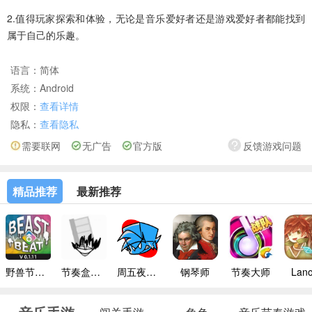
2.值得玩家探索和体验，无论是音乐爱好者还是游戏爱好者都能找到
属于自己的乐趣。
语言：
简体
系统：
Android
权限：
查看详情
隐私：
查看隐私
需要联网
无广告
官方版
反馈游戏问题
精品推荐
最新推荐
野兽节拍1.12
节奏盒子finalwish
周五夜放克2024最新版
钢琴师
节奏大师
Lano