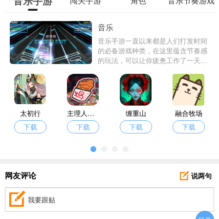
音乐手游
闯关手游
角色
音乐节奏游戏
合集
音乐
音乐手游一直以来都是人们打发时间
的必备游戏种类，在这里蕴含节奏感
的玩法，可以让你疲惫工作了一天的
身心得到极好的放松，那么有哪些好
玩的手机音乐游戏呢？为了解决大家
心头之惑，爱东东手游这边特意带来
了一批音乐游戏供君从中挑选。
太初行
主理人大战食客
缠重山
融合牧场
下载
下载
下载
下载
说两句
网友评论
我要跟贴