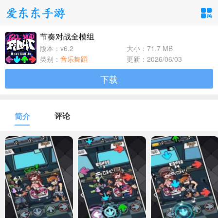
节奏对战全模组
手游分类
应用分类
版本：v6.2
大小：71.7 MB
类别：
音乐舞蹈
更新：2026/06/03
卡牌回合
休闲益智
角色扮演
下载
1百+款手游
1百+款手游
1百+款手游
飞行射击
动作格斗
策略塔防
评论
简介
1百+款手游
1百+款手游
1百+款手游
体育竞速
冒险解谜
模拟经营
1百+款手游
1百+款手游
1百+款手游
音乐舞蹈
儿童教育
1百+款手游
1百+款手游