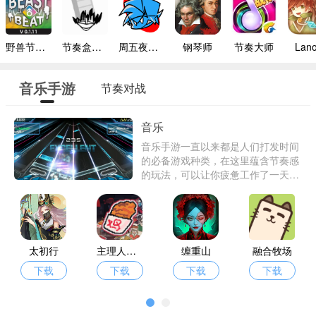
野兽节拍1.12
节奏盒子finalwish
周五夜放克2024最新版
钢琴师
节奏大师
Lano
音乐手游
节奏对战
音乐
音乐手游一直以来都是人们打发时间
的必备游戏种类，在这里蕴含节奏感
的玩法，可以让你疲惫工作了一天的
身心得到极好的放松，那么有哪些好
玩的手机音乐游戏呢？为了解决大家
心头之惑，爱东东手游这边特意带来
了一批音乐游戏供君从中挑选。
太初行
主理人大战食客
缠重山
融合牧场
下载
下载
下载
下载