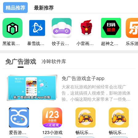
精品推荐
最新推荐
黑鲨装备箱最新版本
暴雪战网手机版
饺子云游戏平台
小雷画质修改器助手
超神之家扫码
免广告游戏
冷眸软件库
盒子app
免广告游戏盒子app
大家在玩游戏的时候经常会出现广
告，这就搞得人很难受，影响游戏体
验。小编这期给大家带来了一些免广
告的游戏盒子，可以在这些软件直接
玩自己想玩的游戏，很多都是大家熟
知的，这样就可以不再受到广告的干
扰，舒舒服服地玩游戏了。
爱吾游戏宝盒无实名认证版
123小游戏
畅玩乐园游戏中心
畅玩乐园游戏平台