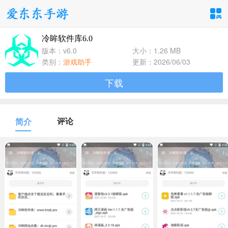
冷眸软件库6.0
手游分类
应用分类
版本：v6.0
大小：1.26 MB
类别：
游戏助手
更新：2026/06/03
卡牌回合
休闲益智
角色扮演
下载
1百+款手游
1百+款手游
1百+款手游
飞行射击
动作格斗
策略塔防
评论
简介
1百+款手游
1百+款手游
1百+款手游
体育竞速
冒险解谜
模拟经营
1百+款手游
1百+款手游
1百+款手游
音乐舞蹈
儿童教育
1百+款手游
1百+款手游