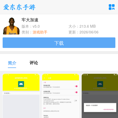
牢大加速
手游分类
应用分类
版本：v5.0
大小：213.6 MB
类别：
游戏助手
更新：2026/06/06
卡牌回合
休闲益智
角色扮演
下载
1百+款手游
1百+款手游
1百+款手游
飞行射击
动作格斗
策略塔防
评论
简介
1百+款手游
1百+款手游
1百+款手游
体育竞速
冒险解谜
模拟经营
1百+款手游
1百+款手游
1百+款手游
音乐舞蹈
儿童教育
1百+款手游
1百+款手游