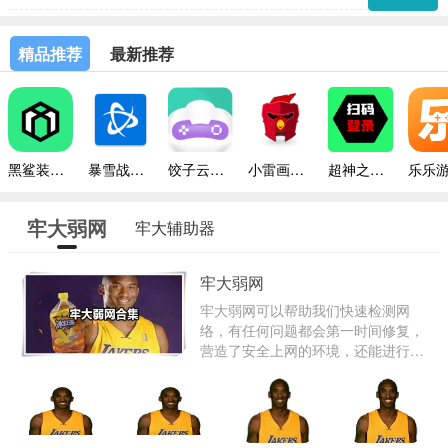
精品推荐
最新推荐
黑鲨装备箱最新版本
暴雪战网手机版
饺子云游戏平台
小雷画质修改器助手
超神之家扫码
牢大弱网
牢大辅助器
牢大弱网
牢大弱网可以帮助我们快速检测网
络，有任何问题都会第一时间修复，
营造了安全上网的环境，还能进行简
单的抓包，抓取的数据都非常准确，
也不会有病毒的出现，大家可以放心
下载使用，快来爱东东下载需要的版
本吧。