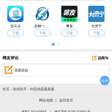
的地图app，也都是免费为大家提供
的，在人们的日常出行中可以使用这
些软件来进行导航，帮助大家在陌生
的地方更加安心省心，有需要的朋友
们赶快进来挑选下载吧！
北斗云
吉林一号网
摩友
大济宁
下载
下载
下载
下载
说两句
网友评论
我要跟贴
目录
首页
-
游戏助手
-
fcl启动器最新版
网站地图
|
返回首页
豫B2-20240850
|
豫ICP备2025152561号