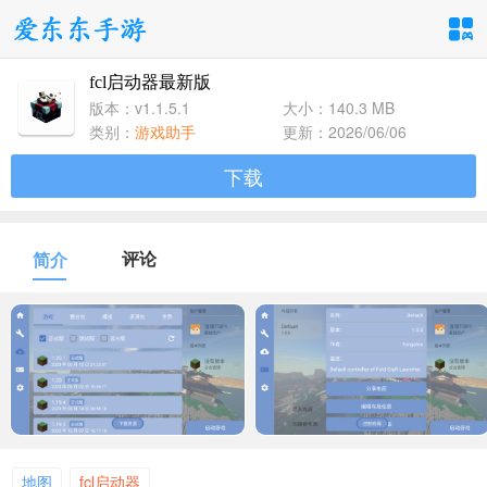
fcl启动器最新版
手游分类
应用分类
版本：v1.1.5.1
大小：140.3 MB
类别：
游戏助手
更新：2026/06/06
卡牌回合
休闲益智
角色扮演
下载
1百+款手游
1百+款手游
1百+款手游
飞行射击
动作格斗
策略塔防
评论
简介
1百+款手游
1百+款手游
1百+款手游
体育竞速
冒险解谜
模拟经营
1百+款手游
1百+款手游
1百+款手游
音乐舞蹈
儿童教育
1百+款手游
1百+款手游
地图
fcl启动器