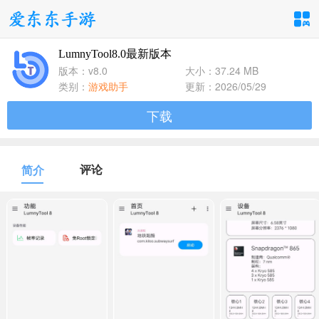
LumnyTool8.0最新版本
手游分类
应用分类
版本：v8.0
大小：37.24 MB
类别：
游戏助手
更新：2026/05/29
卡牌回合
休闲益智
角色扮演
下载
1百+款手游
1百+款手游
1百+款手游
飞行射击
动作格斗
策略塔防
评论
简介
1百+款手游
1百+款手游
1百+款手游
体育竞速
冒险解谜
模拟经营
1百+款手游
1百+款手游
1百+款手游
音乐舞蹈
儿童教育
1百+款手游
1百+款手游