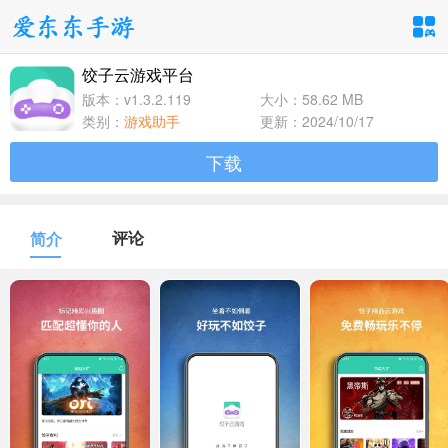
饺子云游戏平台
手游分类
应用分类
版本：v1.3.2.119
大小：58.62 MB
类别：
游戏助手
更新：2024/10/17
卡牌回合
休闲益智
角色扮演
下载
1百+款手游
1百+款手游
1百+款手游
飞行射击
动作格斗
策略塔防
评论
简介
1百+款手游
1百+款手游
1百+款手游
体育竞速
冒险解谜
模拟经营
1百+款手游
1百+款手游
1百+款手游
音乐舞蹈
儿童教育
1百+款手游
1百+款手游